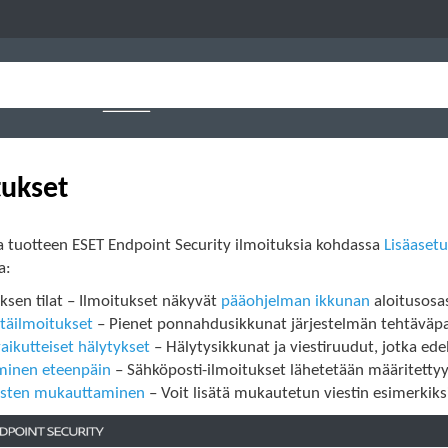
tukset
ta tuotteen ESET Endpoint Security ilmoituksia kohdassa
Lisäaset
a:
ksen tilat – Ilmoitukset näkyvät
pääohjelman ikkunan
aloitusosa
täilmoitukset
– Pienet ponnahdusikkunat järjestelmän tehtäväpal
ikutteiset hälytykset
– Hälytysikkunat ja viestiruudut, jotka ede
äminen eteenpäin
– Sähköposti-ilmoitukset lähetetään määritetty
usten mukauttaminen
– Voit lisätä mukautetun viestin esimerkik