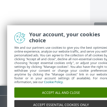
Your account, your cookies
choice
Sovel
We and our partners use cookies to give you the best optimize
online experience, analyze our website traffic, and serve you wit
Sovelluste
personalized ads. You can agree to the collection of all cookies b
clicking "Accept all and close", decline all non-essential cookies b
choosing "Accept essential cookies only", or adjust your cooki
settings by clicking "Manage cookies". You also have the right t
withdraw your consent or change your cookie preference
anytime by clicking the "Manage cookies" link in our websit
footer or in your account settings (if available). For mor
information, see our
Cookie Policy
.
Lataa PDF
ACCEPT ALL AND CLOSE
ACCEPT ESSENTIAL COOKIES ONLY