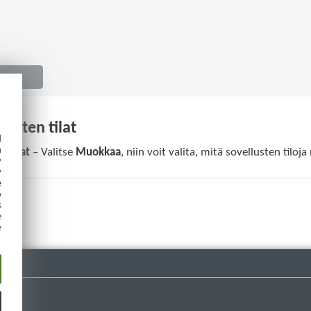
lusten tilat
d
h
n tilat
– Valitse
Muokkaa
, niin voit valita, mitä sovellusten til
y
y
e
o
s
e
e