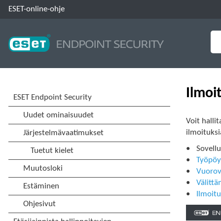
ESET-online-ohje
Ilmoi
Voit halli
ilmoituksi
Sovellu
Työpöy
Vuorova
Välitt
Ilmoit