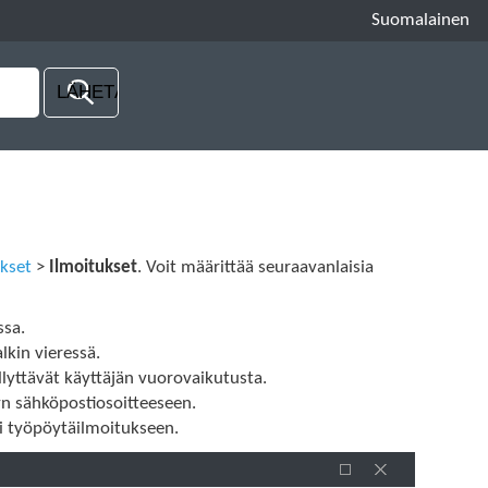
Suomalainen
ukset
>
Ilmoitukset
. Voit määrittää seuraavanlaisia
ssa.
kin vieressä.
llyttävät käyttäjän vuorovaikutusta.
yn sähköpostiosoitteeseen.
si työpöytäilmoitukseen.