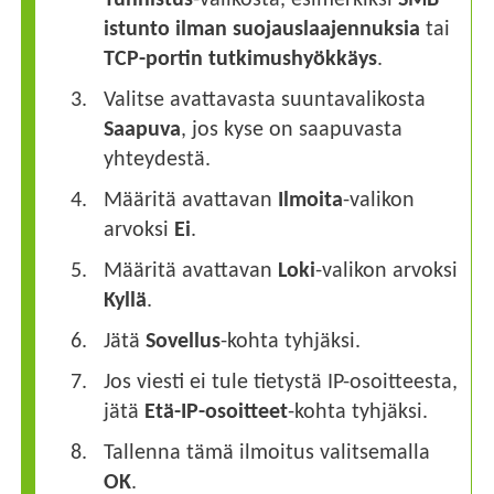
istunto ilman suojauslaajennuksia
tai
TCP-portin tutkimushyökkäys
.
Valitse avattavasta suuntavalikosta
Saapuva
, jos kyse on saapuvasta
yhteydestä.
Määritä avattavan
Ilmoita
-valikon
arvoksi
Ei
.
Määritä avattavan
Loki
-valikon arvoksi
Kyllä
.
Jätä
Sovellus
-kohta tyhjäksi.
Jos viesti ei tule tietystä IP-osoitteesta,
jätä
Etä-IP-osoitteet
-kohta tyhjäksi.
Tallenna tämä ilmoitus valitsemalla
OK
.