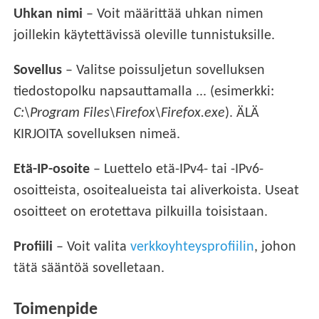
Uhkan nimi
– Voit määrittää uhkan nimen
joillekin käytettävissä oleville tunnistuksille.
Sovellus
– Valitse poissuljetun sovelluksen
tiedostopolku napsauttamalla ... (esimerkki:
C:\Program Files\Firefox\Firefox.exe
). ÄLÄ
KIRJOITA sovelluksen nimeä.
Etä-IP-osoite
– Luettelo etä-IPv4- tai -IPv6-
osoitteista, osoitealueista tai aliverkoista. Useat
osoitteet on erotettava pilkuilla toisistaan.
Profiili
– Voit valita
verkkoyhteysprofiilin
, johon
tätä sääntöä sovelletaan.
Toimenpide