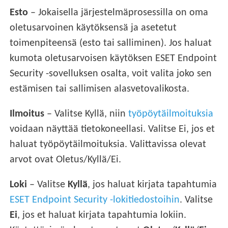
Esto
– Jokaisella järjestelmäprosessilla on oma
oletusarvoinen käytöksensä ja asetetut
toimenpiteensä (esto tai salliminen). Jos haluat
kumota oletusarvoisen käytöksen ESET Endpoint
Security -sovelluksen osalta, voit valita joko sen
estämisen tai sallimisen alasvetovalikosta.
Ilmoitus
– Valitse Kyllä, niin
työpöytäilmoituksia
voidaan näyttää tietokoneellasi. Valitse Ei, jos et
haluat työpöytäilmoituksia. Valittavissa olevat
arvot ovat Oletus/Kyllä/Ei.
Loki
– Valitse
Kyllä
, jos haluat kirjata tapahtumia
ESET Endpoint Security -lokitiedostoihin
. Valitse
Ei
, jos et haluat kirjata tapahtumia lokiin.