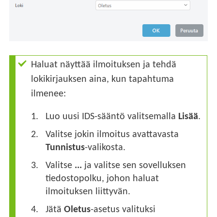
Haluat näyttää ilmoituksen ja tehdä
lokikirjauksen aina, kun tapahtuma
ilmenee:
Luo uusi IDS-sääntö valitsemalla
Lisää
.
Valitse jokin ilmoitus avattavasta
Tunnistus
-valikosta.
Valitse
...
ja valitse sen sovelluksen
tiedostopolku, johon haluat
ilmoituksen liittyvän.
Jätä
Oletus
-asetus valituksi