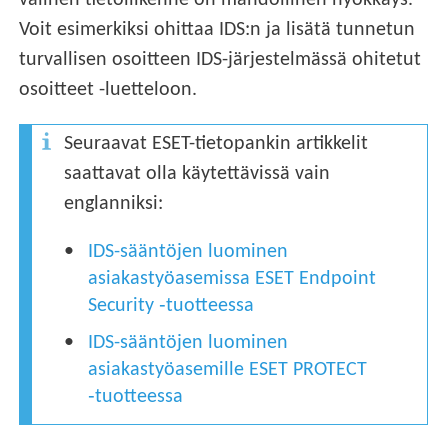
välinen tietoliikenne on mahdollinen hyökkäys.
Voit esimerkiksi ohittaa IDS:n ja lisätä tunnetun
turvallisen osoitteen IDS-järjestelmässä ohitetut
osoitteet -luetteloon.
Seuraavat ESET-tietopankin artikkelit
saattavat olla käytettävissä vain
englanniksi:
IDS-sääntöjen luominen
asiakastyöasemissa ESET Endpoint
Security ‑tuotteessa
IDS-sääntöjen luominen
asiakastyöasemille ESET PROTECT
‑tuotteessa