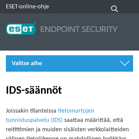
ESET-online-ohje
Valitse aihe
IDS-säännöt
Joissakin tilanteissa
tietomurtojen
tunnistuspalvelu (IDS)
saattaa määrittää, että
reitittimien ja muiden sisäisten verkkolaitteiden