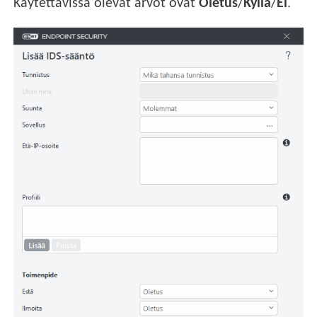
Käytettävissä olevat arvot ovat
Oletus
/
Kyllä
/
Ei
.