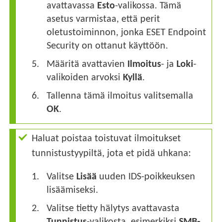
avattavassa
Esto
-valikossa. Tämä
asetus varmistaa, että perit
oletustoiminnon, jonka ESET Endpoint
Security on ottanut käyttöön.
Määritä avattavien
Ilmoitus
- ja
Loki
-
valikoiden arvoksi
Kyllä
.
Tallenna tämä ilmoitus valitsemalla
OK
.
Haluat poistaa toistuvat ilmoitukset
tunnistustyypiltä, jota et pidä uhkana:
Valitse
Lisää
uuden IDS-poikkeuksen
lisäämiseksi.
Valitse tietty hälytys avattavasta
Tunnistus
-valikosta, esimerkiksi
SMB-