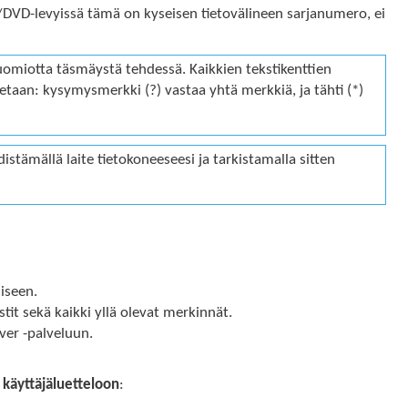
-/DVD-levyissä tämä on kyseisen tietovälineen sarjanumero, ei
huomiotta täsmäystä tehdessä. Kaikkien tekstikenttien
etaan: kysymysmerkki (?) vastaa yhtä merkkiä, ja tähti (*)
yhdistämällä laite tietokoneeseesi ja tarkistamalla sitten
iseen.
stit sekä kaikki yllä olevat merkinnät.
rver -palveluun.
e
käyttäjäluetteloon
: