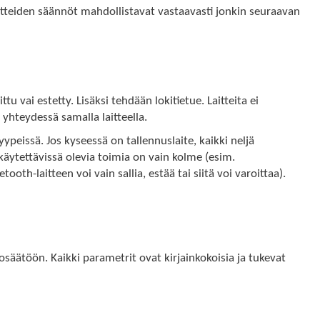
aitteiden säännöt mahdollistavat vastaavasti jonkin seuraavan
tu vai estetty. Lisäksi tehdään lokitietue. Laitteita ei
yhteydessä samalla laitteella.
yypeissä. Jos kyseessä on tallennuslaite, kaikki neljä
käytettävissä olevia toimia on vain kolme (esim.
tooth-laitteen voi vain sallia, estää tai siitä voi varoittaa).
nosäätöön. Kaikki parametrit ovat kirjainkokoisia ja tukevat