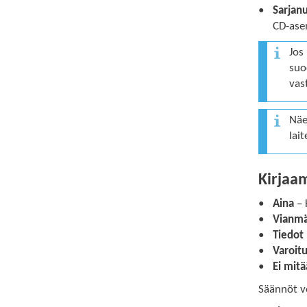
Sarjan
CD-ase
Jos
suo
vas
Näet
lai
Kirjaa
Aina
– 
Vianmä
Tiedot
Varoit
Ei mit
Säännöt vo