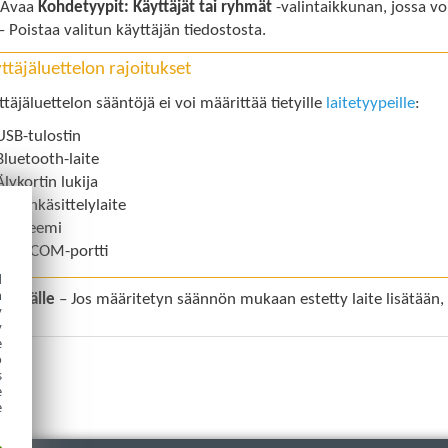
 Avaa
Kohdetyypit: Käyttäjät tai ryhmät
-valintaikkunan, jossa voi
 Poistaa valitun käyttäjän tiedostosta.
ttäjäluettelon rajoitukset
ttäjäluettelon sääntöjä ei voi määrittää tietyille
laitetyypeille
:
USB-tulostin
Bluetooth-laite
Älykortin lukija
Kuvankäsittelylaite
Modeemi
LPT-/COM-portti
d
h
yttäjälle
– Jos määritetyn säännön mukaan estetty laite lisätään, 
y
y
e
o
s
e
e