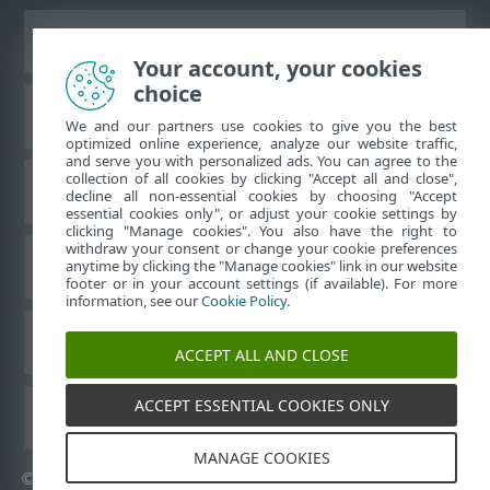
Näytä tietokonesivusto
Your account, your cookies
choice
ESET-tietämyskanta
We and our partners use cookies to give you the best
optimized online experience, analyze our website traffic,
and serve you with personalized ads. You can agree to the
collection of all cookies by clicking "Accept all and close",
ESET-foorumi
decline all non-essential cookies by choosing "Accept
essential cookies only", or adjust your cookie settings by
clicking "Manage cookies". You also have the right to
withdraw your consent or change your cookie preferences
Alueellinen tuki
anytime by clicking the "Manage cookies" link in our website
footer or in your account settings (if available). For more
information, see our
Cookie Policy
.
Evästeiden hallinta
ACCEPT ALL AND CLOSE
ACCEPT ESSENTIAL COOKIES ONLY
ESET-käyttöoppaat
MANAGE COOKIES
©
1992-2026
ESET, spol. s r.o. – Kaikki oikeudet pidätetään.