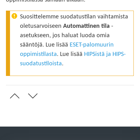
oppimistilassa samaan aikaan.
Suosittelemme suodatustilan vaihtamista
oletusarvoiseen
Automattinen tila
-
asetukseen, jos haluat luoda omia
sääntöjä. Lue lisää
ESET-palomuurin
oppimistilasta
. Lue lisää
HIPSistä ja HIPS-
suodatustiloista
.