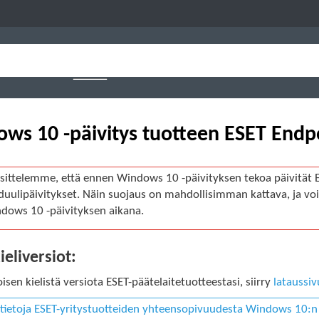
ws 10 -päivitys tuotteen ESET Endpo
sittelemme, että ennen Windows 10 -päivityksen tekoa päivität 
uulipäivitykset. Näin suojaus on mahdollisimman kattava, ja voit
dows 10 -päivityksen aikana.
eliversiot:
toisen kielistä versiota ESET-päätelaitetuotteestasi, siirry
lataussiv
ätietoja ESET-yritystuotteiden yhteensopivuudesta Windows 10:n