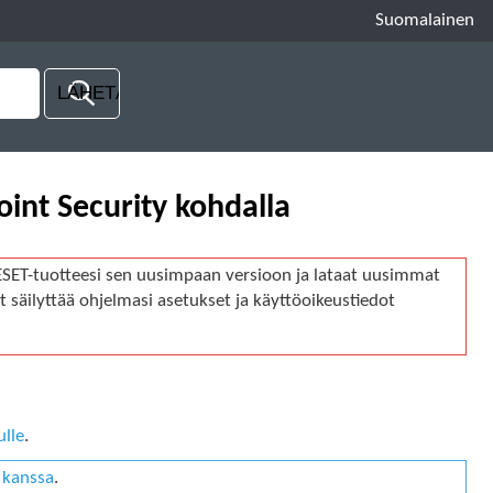
Suomalainen
int Security kohdalla
ESET-tuotteesi sen uusimpaan versioon ja lataat uusimmat
 säilyttää ohjelmasi asetukset ja käyttöoikeustiedot
ulle
.
 kanssa
.