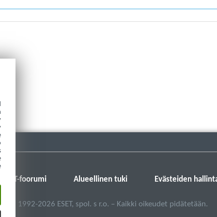
d
h
y
y
e
o
s
e
e
ESET-foorumi
Alueellinen tuki
Evästeiden hallint
©
1992-2026
ESET, spol. s r.o. – Kaikki oikeudet pidätetään.