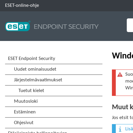
ESET-online-ohje
Windo
Suo
mod
Win
Muut ki
Jos etsit 
Lis