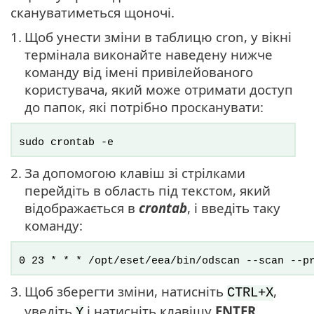
скануватиметься щоночі.
1.
Щоб унести зміни в таблицю cron, у вікні
термінала виконайте наведену нижче
команду від імені привілейованого
користувача, який може отримати доступ
до папок, які потрібно просканувати:
sudo crontab -e
2.
За допомогою клавіш зі стрілками
перейдіть в область під текстом, який
відображається в
crontab
, і введіть таку
команду:
0 23 * * * /opt/eset/eea/bin/odscan --scan --p
3.
Щоб зберегти зміни, натисніть
,
CTRL+X
уведіть
і натисніть клавішу
ENTER
.
Y