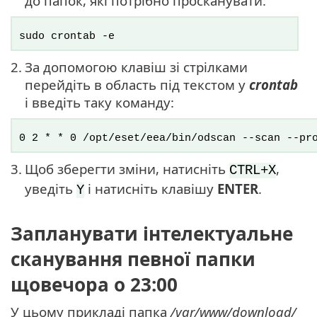
до папок, які потрібно просканувати:
sudo crontab -e
2.
За допомогою клавіш зі стрілками
перейдіть в область під текстом у
crontab
і введіть таку команду:
0 2 * * 0 /opt/eset/eea/bin/odscan --scan --pr
3.
Щоб зберегти зміни, натисніть
,
CTRL+X
уведіть
і натисніть клавішу
ENTER
.
Y
Запланувати інтелектуальне
сканування певної папки
щовечора о 23:00
У цьому прикладі папка
/var/www/download/