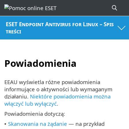
ESET Endpoint Antivirus for Linux – Spis
treści
Powiadomienia
EEAU wyświetla różne powiadomienia
informujące o aktywności lub wymaganym
działaniu.
Niektóre powiadomienia można
włączyć lub wyłączyć
.
Powiadomienia dotyczą:
Skanowania na żądanie
— na przykład
•