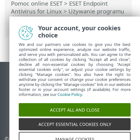
Pomoc online ESET
>
ESET Endpoint
Antivirus for Linux
>
Używanie programu
ESET Endpoint Antivirus for Linux
>
Powiadomienia
Your account, your cookies
choice
We and our partners use cookies to give you the best
optimized online experience, analyze our website traffic,
and serve you with personalized ads. You can agree to the
collection of all cookies by clicking "Accept all and close",
decline all non-essential cookies by choosing "Accept
essential cookies only", or adjust your cookie settings by
Wyświetl witrynę internetową dla
clicking "Manage cookies". You also have the right to
withdraw your consent or change your cookie preferences
komputerów
anytime by clicking the "Manage cookies" link in our website
footer or in your account settings (if available). For more
End of Life
information, see our
Cookie Policy
.
Baza wiedzy ESET
Forum ESET
ACCEPT ALL AND CLOSE
ESET Status Portal
Pomoc regionalna
ACCEPT ESSENTIAL COOKIES ONLY
© 1992 - 2025 ESET, spol. s
Zarządzaj plikami cookie
MANAGE COOKIES