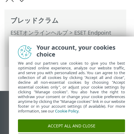
ブレッドクラム
ESETオンラインヘルプ
>
ESET Endpoint
Antivirus for Linux
>
設定
>
保護
>
Webア
Your account, your cookies
クセス保護
>
URLアドレス管理
> 新規リス
choice
トの作成
We and our partners use cookies to give you the best
optimized online experience, analyze our website traffic,
and serve you with personalized ads. You can agree to the
collection of all cookies by clicking "Accept all and close",
decline all non-essential cookies by choosing "Accept
essential cookies only", or adjust your cookie settings by
clicking "Manage cookies". You also have the right to
withdraw your consent or change your cookie preferences
anytime by clicking the "Manage cookies" link in our website
デスクトップサイトの表示
footer or in your account settings (if available). For more
End of Life
information, see our
Cookie Policy
.
ESETナレッジベース
ACCEPT ALL AND CLOSE
ESETフォーラム