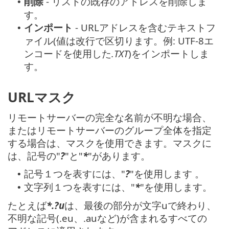
削除
- リストの既存のアドレスを削除しま
•
す。
インポート
- URLアドレスを含むテキストフ
•
ァイル(値は改行で区切ります。例: UTF-8エ
ンコードを使用した
.TXT
)をインポートしま
す。
URLマスク
リモートサーバーの完全な名前が不明な場合、
またはリモートサーバーのグループ全体を指定
する場合は、マスクを使用できます。マスクに
は、記号の"
?
"と"
*
"があります。
記号１つを表すには、"
?
"を使用します 。
•
文字列１つを表すには、"
*
"を使用します。
•
たとえば
*.?u
は、最後の部分が文字uで終わり、
不明な記号(.eu、.auなど)が含まれるすべての