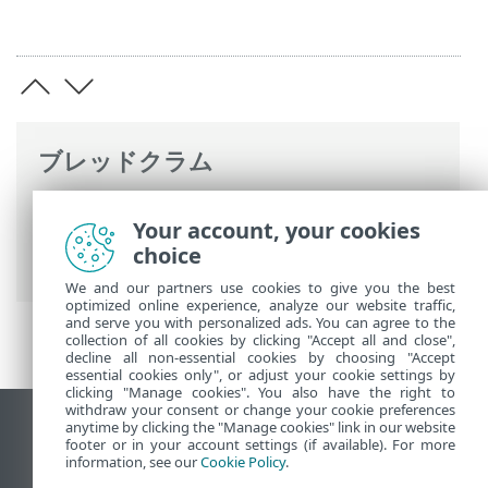
ブレッドクラム
ESETオンラインヘルプ
>
ESET Endpoint
Your account, your cookies
Antivirus for Linux
>
設定
>
保護
>
Webア
choice
クセス保護
> 除外されたIP
We and our partners use cookies to give you the best
optimized online experience, analyze our website traffic,
and serve you with personalized ads. You can agree to the
collection of all cookies by clicking "Accept all and close",
decline all non-essential cookies by choosing "Accept
essential cookies only", or adjust your cookie settings by
clicking "Manage cookies". You also have the right to
withdraw your consent or change your cookie preferences
anytime by clicking the "Manage cookies" link in our website
デスクトップサイトの表示
footer or in your account settings (if available). For more
End of Life
information, see our
Cookie Policy
.