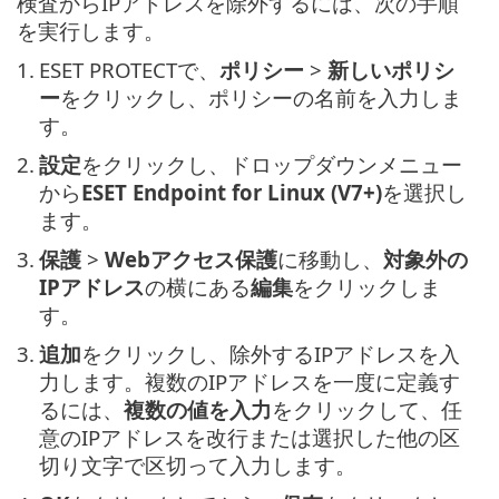
検査からIPアドレスを除外するには、次の手順
を実行します。
1.
ESET PROTECTで、
ポリシー
>
新しいポリシ
ー
をクリックし、ポリシーの名前を入力しま
す。
2.
設定
をクリックし、ドロップダウンメニュー
から
ESET Endpoint for Linux (V7+)
を選択し
ます。
3.
保護
>
Webアクセス保護
に移動し、
対象外の
IPアドレス
の横にある
編集
をクリックしま
す。
3.
追加
をクリックし、除外するIPアドレスを入
力します。複数のIPアドレスを一度に定義す
るには、
複数の値を入力
をクリックして、任
意のIPアドレスを改行または選択した他の区
切り文字で区切って入力します。