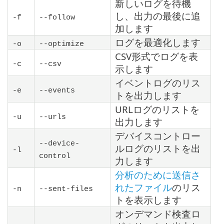
新しいログを待機
し、出力の最後に追
-f
--follow
加します
ログを最適化します
-o
--optimize
CSV形式でログを表
-c
--csv
示します
イベントログのリス
-e
--events
トを出力します
URLログのリストを
-u
--urls
出力します
デバイスコントロー
--device-
ルログのリストを出
-l
control
力します
分析のために送信さ
れたファイル
のリス
-n
--sent-files
トを表示します
オンデマンド検査ロ