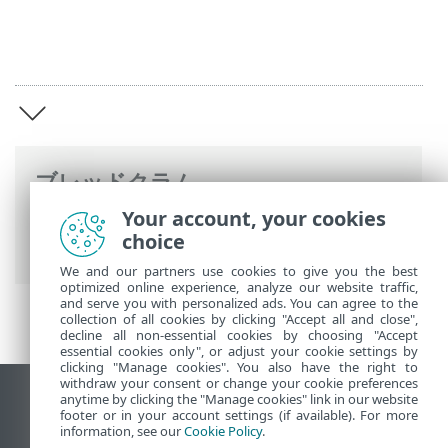
ブレッドクラム
Your account, your cookies
ESETオンラインヘルプ
>
ESET Endpoint
choice
Antivirus for Linux
>
概要
We and our partners use cookies to give you the best
optimized online experience, analyze our website traffic,
and serve you with personalized ads. You can agree to the
collection of all cookies by clicking "Accept all and close",
decline all non-essential cookies by choosing "Accept
essential cookies only", or adjust your cookie settings by
clicking "Manage cookies". You also have the right to
withdraw your consent or change your cookie preferences
anytime by clicking the "Manage cookies" link in our website
デスクトップサイトの表示
footer or in your account settings (if available). For more
End of Life
information, see our
Cookie Policy
.