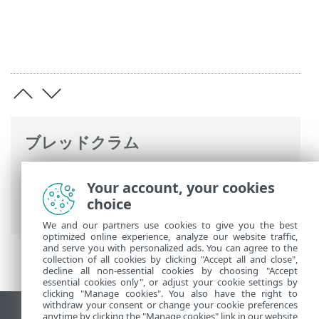
ブレッドクラム
ESETオンラインヘルプ
>
ESET Endpoint
Your account, your cookies
Antivirus for Linux
>
設定
>
ツール
> プロ
choice
キシサーバ
We and our partners use cookies to give you the best
optimized online experience, analyze our website traffic,
and serve you with personalized ads. You can agree to the
collection of all cookies by clicking "Accept all and close",
decline all non-essential cookies by choosing "Accept
essential cookies only", or adjust your cookie settings by
clicking "Manage cookies". You also have the right to
withdraw your consent or change your cookie preferences
anytime by clicking the "Manage cookies" link in our website