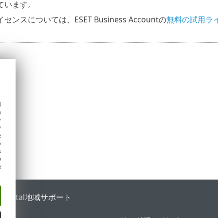
ています。
ンスについては、ESET Business Accountの
無料の試用ラ
d
h
y
y
e
o
s
e
e
 Portal
地域サポート