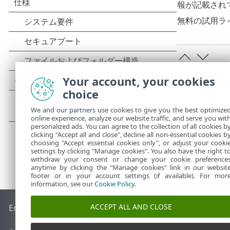
報が記載され
無料の試用ライセ
Your account, your cookies
choice
We and our partners use cookies to give you the best optimize
online experience, analyze our website traffic, and serve you wit
personalized ads. You can agree to the collection of all cookies b
clicking "Accept all and close", decline all non-essential cookies b
choosing "Accept essential cookies only", or adjust your cooki
settings by clicking "Manage cookies". You also have the right t
withdraw your consent or change your cookie preference
anytime by clicking the "Manage cookies" link in our websit
footer or in your account settings (if available). For mor
information, see our
Cookie Policy
.
ACCEPT ALL AND CLOSE
End of Life
ESETナレッジベース
ESETフォーラム
ESET Status