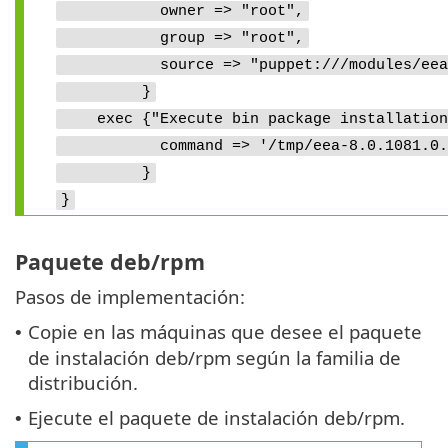
owner => "root",
group => "root",
source => "puppet:///modules/eea/eea
}
exec {"Execute bin package installation
command => '/tmp/eea-8.0.1081.0.x86
}
}
Paquete deb/rpm
Pasos de implementación:
Copie en las máquinas que desee el paquete
•
de instalación deb/rpm según la familia de
distribución.
Ejecute el paquete de instalación deb/rpm.
•