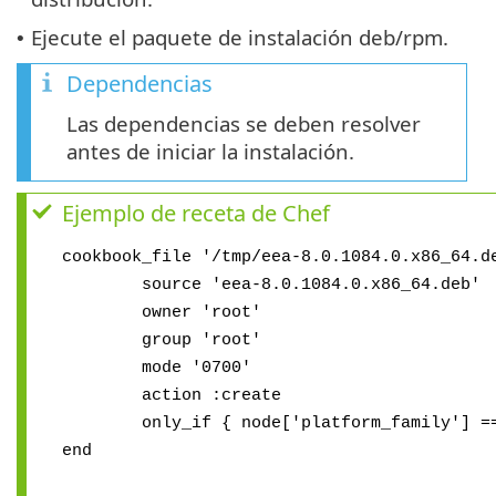
Ejecute el paquete de instalación deb/rpm.
•
Dependencias
Las dependencias se deben resolver
antes de iniciar la instalación.
Ejemplo de receta de Chef
cookbook_file '/tmp/eea-8.0.1084.0.x86_64.d
source 'eea-8.0.1084.0.x86_64.deb'
owner 'root'
group 'root'
mode '0700'
action :create
only_if { node['platform_family'] == 
end