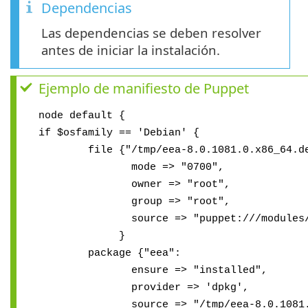
Dependencias
Las dependencias se deben resolver
antes de iniciar la instalación.
Ejemplo de manifiesto de Puppet
node default {
if $osfamily == 'Debian' {
file {"/tmp/eea-8.0.1081.0.x86_64.de
mode => "0700",
owner => "root",
group => "root",
source => "puppet:///modules/eea/e
}
package {"eea":
ensure => "installed",
provider => 'dpkg',
source => "/tmp/eea-8.0.1081.0.x