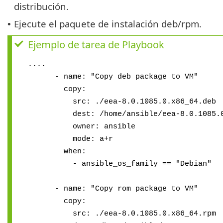
distribución.
Ejecute el paquete de instalación deb/rpm.
•
Ejemplo de tarea de Playbook
....
- name: "Copy deb package to VM"
copy:
src: ./eea-8.0.1085.0.x86_64.deb
dest: /home/ansible/eea-8.0.1085.0.
owner: ansible
mode: a+r
when:
- ansible_os_family == "Debian"
- name: "Copy rom package to VM"
copy:
src: ./eea-8.0.1085.0.x86_64.rpm