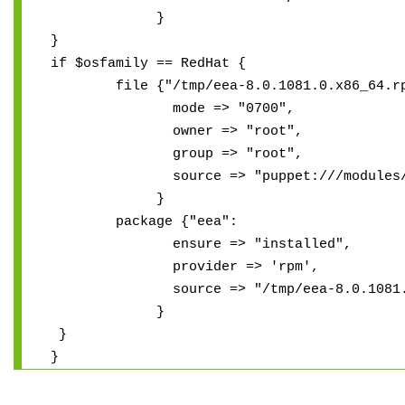
}
}
if $osfamily == RedHat {
file {"/tmp/eea-8.0.1081.0.x86_64.rp
mode => "0700",
owner => "root",
group => "root",
source => "puppet:///modules/eea/e
}
package {"eea":
ensure => "installed",
provider => 'rpm',
source => "/tmp/eea-8.0.1081.0.x
}
}
}