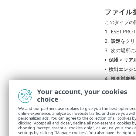
ファイル
このタイプの
1.
ESET PRO
2.
設定
をクリ
3.
次の場所に
保護
>
リア
•
検出エンジ
•
4.
検査対象外
5.
追加
をクリ
Your account, your cookies
意の拡張子
choice
6.
OK
をクリ
We and our partners use cookies to give you the best optimize
7.
設定
>
割り
online experience, analyze our website traffic, and serve you wit
personalized ads. You can agree to the collection of all cookies b
8.
OK
をクリ
clicking "Accept all and close", decline all non-essential cookies b
choosing "Accept essential cookies only", or adjust your cooki
settings by clicking "Manage cookies". You also have the right t