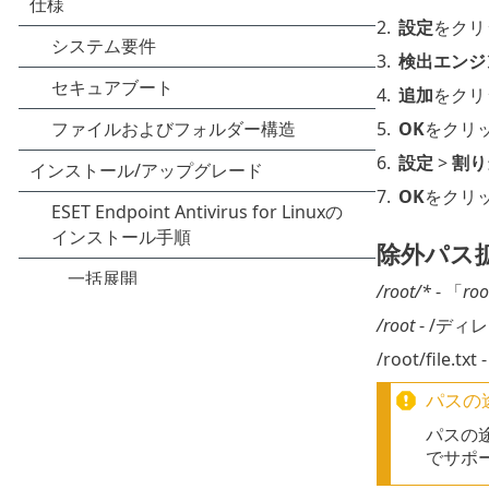
2.
設定
をクリ
3.
検出エンジ
4.
追加
をクリ
5.
OK
をクリ
6.
設定
>
割り
7.
OK
をクリ
除外パス
/root/*
- 「
roo
/root
- /ディ
/root/file.txt 
パスの
パスの
でサポ