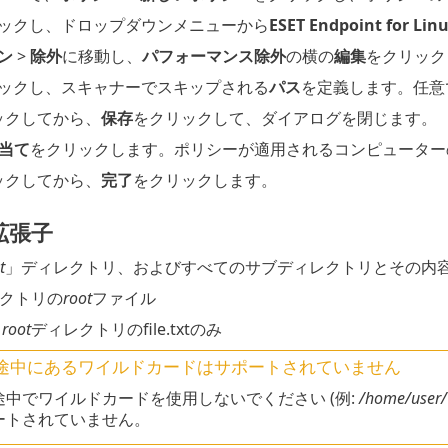
ックし、ドロップダウンメニューから
ESET Endpoint for Linu
ン
>
除外
に移動し、
パフォーマンス除外
の横の
編集
をクリック
ックし、スキャナーでスキップされる
パス
を定義します。任意
ックしてから、
保存
をクリックして、ダイアログを閉じます。
当て
をクリックします。ポリシーが適用されるコンピューター
ックしてから、
完了
をクリックします。
拡張子
t
」ディレクトリ、およびすべてのサブディレクトリとその内
レクトリの
root
ファイル
-
root
ディレクトリのfile.txtのみ
途中にあるワイルドカードはサポートされていません
途中でワイルドカードを使用しないでください (例:
/home/user/*
ートされていません。