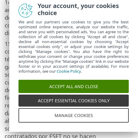
14. Ninguna de las disposiciones de este
Your account, your cookies
acuerdo se establece en perjuicio de los
choice
derechos estatutarios de una parte que actúe
We and our partners use cookies to give you the best
como consumidor en contra de lo aquí
optimized online experience, analyze our website traffic,
and serve you with personalized ads. You can agree to the
dispuesto.
collection of all cookies by clicking "Accept all and close",
decline all non-essential cookies by choosing "Accept
15.
Soporte técnico
. ESET y los terceros
essential cookies only", or adjust your cookie settings by
contratados por ESET proporcionarán soporte
clicking "Manage cookies". You also have the right to
withdraw your consent or change your cookie preferences
técnico, a su discreción, sin ningún tipo de
anytime by clicking the "Manage cookies" link in our website
garantía o declaración. No se proporcionará
footer or in your account settings (if available). For more
information, see our
Cookie Policy
.
soporte técnico después de que el Software o
cualquiera de sus funciones lleguen a la fecha
ACCEPT ALL AND CLOSE
de final de la vida útil definida en la Política de
final de la vida útil. El usuario final debe
ACCEPT ESSENTIAL COOKIES ONLY
realizar una copia de seguridad de todos los
datos, aplicaciones de software y programas
MANAGE COOKIES
almacenados en el ordenador antes de recibir
soporte técnico. ESET y/o los terceros
contratados por ESET no se hacen