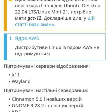
версії ядра Linux для Ubuntu Desktop
22.04 LTS/Linux Mint 21, потрібно
мати
gcc-12
. Докладніше див. у
цій
статті бази знань
.
Ядро AWS
Дистрибутиви Linux із ядром AWS не
підтримуються.
Підтримувані сервери відображення:
X11
•
Wayland
•
Підтримувані настільні середовища:
Cinnamon 5.0 і новіших версій
•
GNOME 3.28.2 і новіших версій
•
KDE