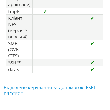
appimage)
tmpfs
✔
Клієнт
✔
NFS
(версія 3,
версія 4)
SMB
✔
(GVfs,
CIFS)
SSHFS
✔
davfs
✔
Віддалене керування за допомогою ESET
PROTECT
.