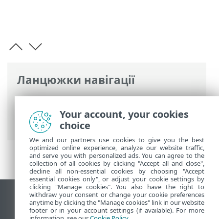
Ланцюжки навігації
Інтерактивна довідка ESET
>
ESET
Endpoint Antivirus for Linux
>
Your account, your cookies
Специфікації
> Системні вимоги
choice
We and our partners use cookies to give you the best
optimized online experience, analyze our website traffic,
and serve you with personalized ads. You can agree to the
collection of all cookies by clicking "Accept all and close",
decline all non-essential cookies by choosing "Accept
essential cookies only", or adjust your cookie settings by
clicking "Manage cookies". You also have the right to
withdraw your consent or change your cookie preferences
Переглянути повну версію
anytime by clicking the "Manage cookies" link in our website
footer or in your account settings (if available). For more
End of Life
information, see our
Cookie Policy
.