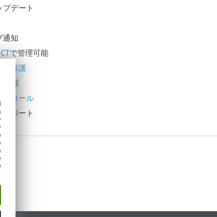
ップデート
プ通知
ECT
で管理可能
ース保護
ス保護
ントロール
d
h
t
サポート
y
y
e
o
s
e
e