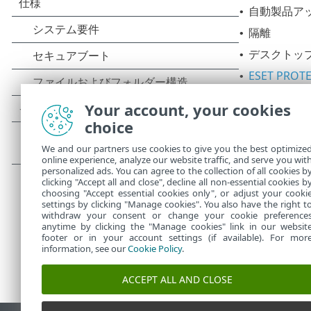
自動製品ア
•
隔離
•
デスクトッ
•
ESET PROT
•
クラウドベ
•
Your account, your cookies
Webアクセ
•
choice
デバイスコ
•
We and our partners use cookies to give you the best optimize
online experience, analyze our website traffic, and serve you wit
ESET Inspec
•
personalized ads. You can agree to the collection of all cookies b
clicking "Accept all and close", decline all non-essential cookies b
choosing "Accept essential cookies only", or adjust your cooki
settings by clicking "Manage cookies". You also have the right t
withdraw your consent or change your cookie preference
anytime by clicking the "Manage cookies" link in our websit
footer or in your account settings (if available). For mor
information, see our
Cookie Policy
.
ACCEPT ALL AND CLOSE