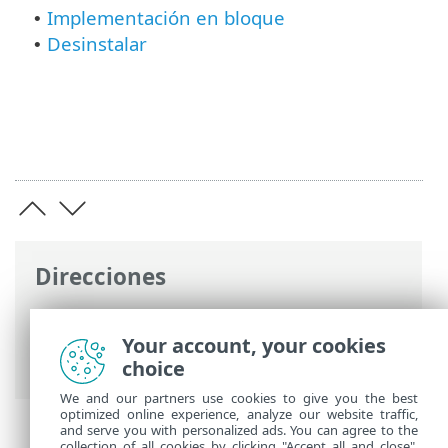
Implementación en bloque
•
Desinstalar
•
Direcciones
Ayuda en línea de ESET
>
ESET Endpoint
Antivirus for Linux
>
Instalación o
Your account, your cookies
actualización
choice
We and our partners use cookies to give you the best
optimized online experience, analyze our website traffic,
and serve you with personalized ads. You can agree to the
collection of all cookies by clicking "Accept all and close",