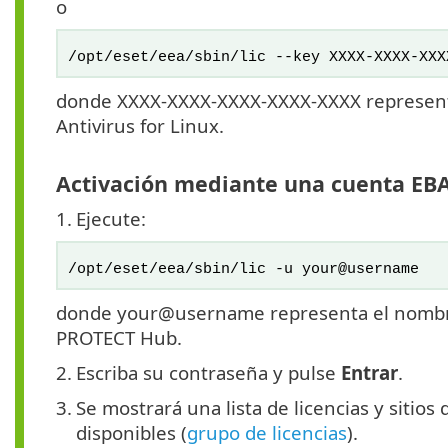
o
/opt/eset/eea/sbin/lic --key XXXX-XXXX-XXX
donde XXXX-XXXX-XXXX-XXXX-XXXX representa 
Antivirus for Linux.
Activación mediante una cuenta EB
1.
Ejecute:
/opt/eset/eea/sbin/lic -u your@username
donde your@username representa el nombre
PROTECT Hub.
2.
Escriba su contraseña y pulse
Entrar
.
3.
Se mostrará una lista de licencias y sitios
disponibles (
grupo de licencias
).