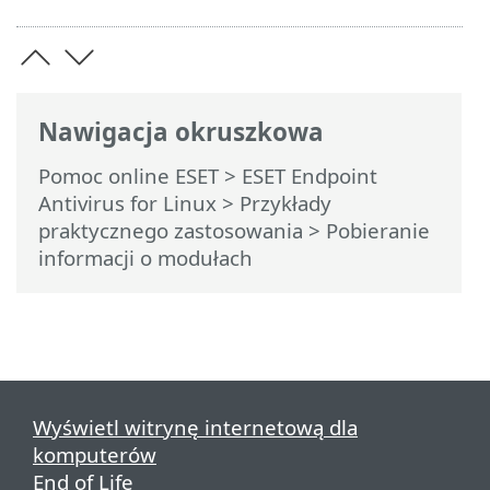
Nawigacja okruszkowa
Pomoc online ESET
>
ESET Endpoint
Antivirus for Linux
>
Przykłady
praktycznego zastosowania
> Pobieranie
informacji o modułach
Wyświetl witrynę internetową dla
komputerów
End of Life