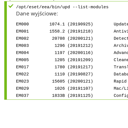
/opt/eset/eea/bin/upd --list-modules
Dane wyjściowe:
EM000 1074.1 (20190925) Update 
EM001 1558.2 (20191218) Antivirus a
EM002 20708 (20200121) Detectio
EM003 1296 (20191212) Archive s
EM004 1197 (20200116) Advanced h
EM005 1205 (20191209) Cleaner 
EM017 1780 (20191217) Translatio
EM022 1110 (20190827) Database
EM023 15605 (20200121) Rapid Res
EM029 1026 (20191107) Mac/Linux 
EM037 1833B (20191125) Configura