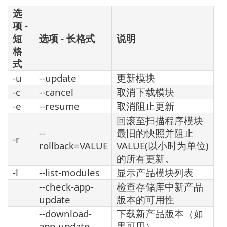
选
项 -
短
选项 - 长格式
说明
格
式
-u
--update
更新模块
-c
--cancel
取消下载模块
-e
--resume
取消阻止更新
回滚至扫描程序模块
--
最旧的快照并阻止
-r
rollback=VALUE
VALUE(以小时为单位)
的所有更新。
-l
--list-modules
显示产品模块列表
--check-app-
检查存储库中新产品
update
版本的可用性
--download-
下载新产品版本（如
app-update
果可用）