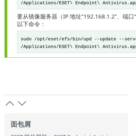
/Applications/ESET\ Endpoint\ Antivirus.ap
要从镜像服务器（IP 地址“192.168.1.2”、
以下命令：
sudo /opt/eset/efs/bin/upd --update --serv
/Applications/ESET\ Endpoint\ Antivirus.ap
面包屑