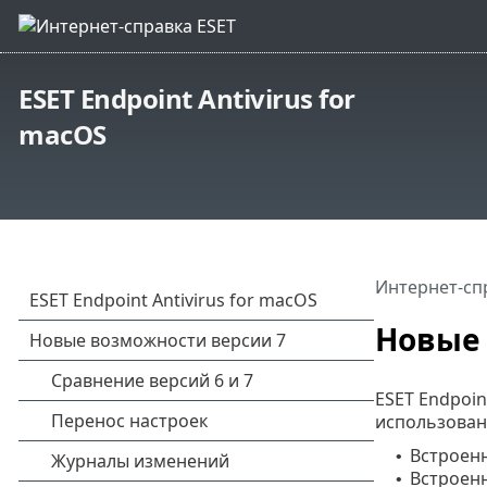
ESET Endpoint Antivirus for
macOS
Интернет-сп
Новые 
ESET Endpoin
использован
Встроенн
•
Встроенн
•