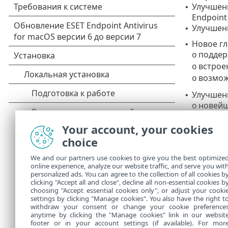
Улучшенн
•
Endpoint
Улучшенн
•
Новое гл
•
поддер
o
встрое
o
возмож
o
Улучшен
•
новейш
o
оптими
o
Your account, your cookies
сканир
o
choice
Абсолют
•
Расширен
•
We and our partners use cookies to give you the best optimize
Унификац
online experience, analyze our website traffic, and serve you wit
•
personalized ads. You can agree to the collection of all cookies b
Настройк
•
clicking "Accept all and close", decline all non-essential cookies b
Поддержк
•
choosing "Accept essential cookies only", or adjust your cooki
settings by clicking "Manage cookies". You also have the right t
withdraw your consent or change your cookie preference
anytime by clicking the "Manage cookies" link in our websit
footer or in your account settings (if available). For mor