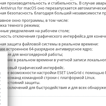
ая производительность и стабильность. В случае ава
 Antivirus for macOS оно перезапускается автоматическ
ая безопасность благодаря большей независимости про
авное окно программы, в том числе:
жка темного режима;
нные уведомления на рабочем столе;
ность отключения графического интерфейса для конечн
ная защита файловой системы в реальном времени:
ее встроенное 64-разрядное антивирусное ядро;
зация для многоядерной работы;
ование в реальном времени в учетной записи локальног
но новый графический интерфейс.
ные возможности настройки ESET LiveGrid с помощью 
d
ия команд командной строки с платформой Linux.
h
y
а состояний защиты.
y
а исключений для быстродействия и для всех обнаружени
e
o
s
e
e