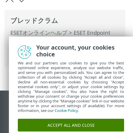
ブレッドクラム
ESETオンラインヘルプ
>
ESET Endpoint
Antivirus for macOS
>
アプリケーション環
Your account, your cookies
境設定
>
アップデート
> モジュールアップ
choice
デート
We and our partners use cookies to give you the best
optimized online experience, analyze our website traffic,
and serve you with personalized ads. You can agree to the
collection of all cookies by clicking "Accept all and close",
decline all non-essential cookies by choosing "Accept
essential cookies only", or adjust your cookie settings by
clicking "Manage cookies". You also have the right to
withdraw your consent or change your cookie preferences
anytime by clicking the "Manage cookies" link in our website
デスクトップサイトの表示
footer or in your account settings (if available). For more
End of Life
information, see our
Cookie Policy
.
ESETナレッジベース
ACCEPT ALL AND CLOSE
ESETフォーラム