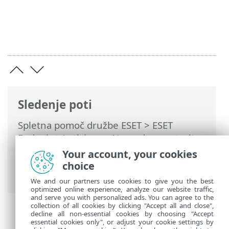
Sledenje poti
Spletna pomoč družbe ESET
>
ESET
Endpoint Antivirus
>
Napredne nastavitve
>
Posodobitve
>
Zrcalni strežnik za
Your account, your cookies
posodobitve
> Odpravljanje težav z
choice
zrcalnim strežnikom za posodabljanje
We and our partners use cookies to give you the best
optimized online experience, analyze our website traffic,
and serve you with personalized ads. You can agree to the
collection of all cookies by clicking "Accept all and close",
decline all non-essential cookies by choosing "Accept
essential cookies only", or adjust your cookie settings by