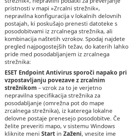
strežnik«, nepravilni podatki za preverjanje
pristnosti v mapi »Zrcalni strežnik«,
nepravilna konfiguracija v lokalnih delovnih
postajah, ki poskušajo prenesti datoteke s
posodobitvami iz zrcalnega strežnika, ali
kombinacija naštetih vzrokov. Spodaj najdete
pregled najpogostejših težav, do katerih lahko
pride med posodabljanjem iz zrcalnega
strežnika:
ESET Endpoint Antivirus sporoči napako pri
vzpostavljanju povezave z zrcalnim
strežnikom
– vzrok za to je verjetno
nepravilna specifikacija strežnika za
posodabljanje (omrežna pot do mape
zrcalnega strežnika), iz katerega lokalne
delovne postaje prenesejo posodobitve. Če
želite preveriti mapo, v sistemu Windows
kliknite meni
Start
in
Zaženi
, vnesite ime