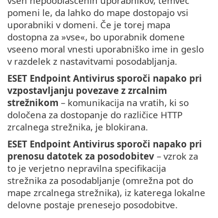
vseh nepooblaščenih uporabnikov, temveč
pomeni le, da lahko do mape dostopajo vsi
uporabniki v domeni. Če je torej mapa
dostopna za »vse«, bo uporabnik domene
vseeno moral vnesti uporabniško ime in geslo
v razdelek z nastavitvami posodabljanja.
ESET Endpoint Antivirus sporoči napako pri
vzpostavljanju povezave z zrcalnim
strežnikom
– komunikacija na vratih, ki so
določena za dostopanje do različice HTTP
zrcalnega strežnika, je blokirana.
ESET Endpoint Antivirus sporoči napako pri
prenosu datotek za posodobitev
– vzrok za
to je verjetno nepravilna specifikacija
strežnika za posodabljanje (omrežna pot do
mape zrcalnega strežnika), iz katerega lokalne
delovne postaje prenesejo posodobitve.