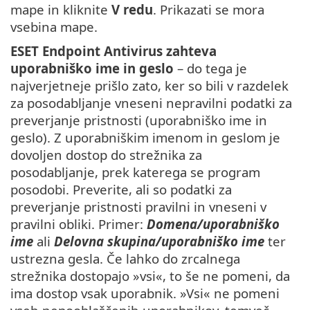
mape in kliknite
V redu
. Prikazati se mora
vsebina mape.
ESET Endpoint Antivirus zahteva
uporabniško ime in geslo
– do tega je
najverjetneje prišlo zato, ker so bili v razdelek
za posodabljanje vneseni nepravilni podatki za
preverjanje pristnosti (uporabniško ime in
geslo). Z uporabniškim imenom in geslom je
dovoljen dostop do strežnika za
posodabljanje, prek katerega se program
posodobi. Preverite, ali so podatki za
preverjanje pristnosti pravilni in vneseni v
pravilni obliki. Primer:
Domena/uporabniško
ime
ali
Delovna skupina/uporabniško ime
ter
ustrezna gesla. Če lahko do zrcalnega
strežnika dostopajo »vsi«, to še ne pomeni, da
ima dostop vsak uporabnik. »Vsi« ne pomeni