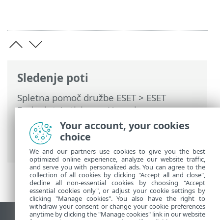
Sledenje poti
Spletna pomoč družbe ESET
>
ESET
Endpoint Antivirus
>
Uporaba programa
ESET Endpoint Antivirus
>
Orodja
>
Your account, your cookies
Razporejevalnik
> Pogovorna okna –
choice
razporejevalnik > Čas opravila – mesečno
We and our partners use cookies to give you the best
optimized online experience, analyze our website traffic,
and serve you with personalized ads. You can agree to the
collection of all cookies by clicking "Accept all and close",
decline all non-essential cookies by choosing "Accept
essential cookies only", or adjust your cookie settings by
clicking "Manage cookies". You also have the right to
withdraw your consent or change your cookie preferences
anytime by clicking the "Manage cookies" link in our website