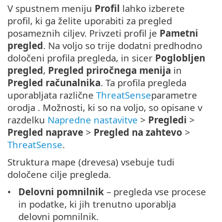
V spustnem meniju
Profil
lahko izberete
profil, ki ga želite uporabiti za pregled
posameznih ciljev. Privzeti profil je
Pametni
pregled
. Na voljo so trije dodatni predhodno
določeni profila pregleda, in sicer
Poglobljen
pregled
,
Pregled priročnega menija
in
Pregled računalnika
. Ta profila pregleda
uporabljata različne
ThreatSense
parametre
orodja . Možnosti, ki so na voljo, so opisane v
razdelku
Napredne nastavitve
>
Pregledi
>
Pregled naprave
>
Pregled na zahtevo
>
ThreatSense
.
Struktura mape (drevesa) vsebuje tudi
določene cilje pregleda.
Delovni pomnilnik
– pregleda vse procese
in podatke, ki jih trenutno uporablja
delovni pomnilnik.