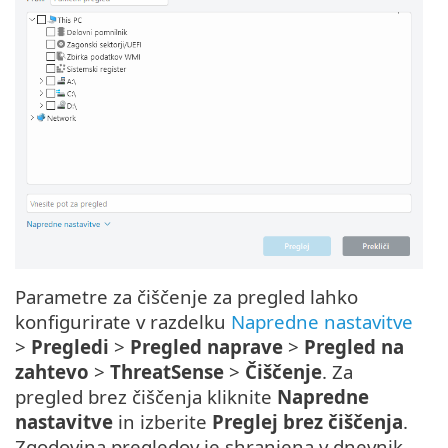
Parametre za čiščenje za pregled lahko
konfigurirate v razdelku
Napredne nastavitve
>
Pregledi
>
Pregled naprave
>
Pregled na
zahtevo
>
ThreatSense
>
Čiščenje
. Za
pregled brez čiščenja kliknite
Napredne
nastavitve
in izberite
Preglej brez čiščenja
.
Zgodovina pregledov je shranjena v dnevnik