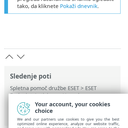
tako, da kliknete
Pokaži dnevnik
.
Sledenje poti
Spletna pomoč družbe ESET
>
ESET
Endpoint Antivirus
>
Uporaba programa
ESET Endpoint Antivirus
>
Pregled
Your account, your cookies
računalnika
> Zaganjalnik pregleda po
choice
meri
We and our partners use cookies to give you the best
optimized online experience, analyze our website traffic,