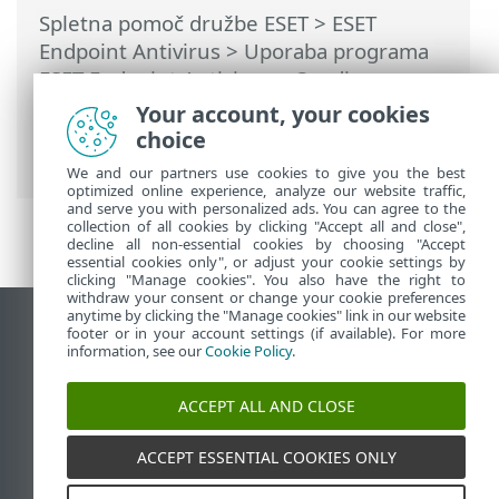
Spletna pomoč družbe ESET
>
ESET
Endpoint Antivirus
>
Uporaba programa
ESET Endpoint Antivirus
>
Orodja
>
Razporejevalnik
> Pogovorna okna –
Your account, your cookies
razporejevalnik > Podrobnosti opravila –
choice
zagon programa
We and our partners use cookies to give you the best
optimized online experience, analyze our website traffic,
and serve you with personalized ads. You can agree to the
collection of all cookies by clicking "Accept all and close",
decline all non-essential cookies by choosing "Accept
essential cookies only", or adjust your cookie settings by
clicking "Manage cookies". You also have the right to
withdraw your consent or change your cookie preferences
anytime by clicking the "Manage cookies" link in our website
Prikaz mesta na namizju
footer or in your account settings (if available). For more
information, see our
Cookie Policy
.
End of Life
Zbirka znanja družbe ESET
ACCEPT ALL AND CLOSE
Forum družbe ESET
ESET Status Portal
ACCEPT ESSENTIAL COOKIES ONLY
Podpora v regiji