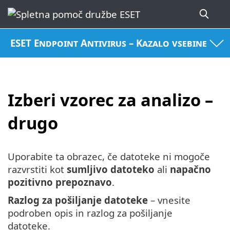
ESET Endpoint Antivirus – Kazalo vsebine
Izberi vzorec za analizo –
drugo
Uporabite ta obrazec, če datoteke ni mogoče
razvrstiti kot
sumljivo datoteko
ali
napačno
pozitivno prepoznavo
.
Razlog za pošiljanje datoteke
– vnesite
podroben opis in razlog za pošiljanje
datoteke.