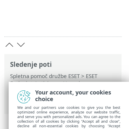
Sledenje poti
Spletna pomoč družbe ESET
>
ESET
Endpoint Antivirus
>
Uporaba programa
ESET Endpoint Antivirus
>
Orodja
>
Your account, your cookies
Pošiljanje vzorcev v analizo
> Izberi
choice
vzorec za analizo – drugo
We and our partners use cookies to give you the best
optimized online experience, analyze our website traffic,
and serve you with personalized ads. You can agree to the
collection of all cookies by clicking "Accept all and close",
decline all non-essential cookies by choosing "Accept