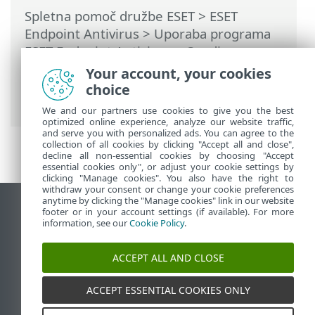
Spletna pomoč družbe ESET
>
ESET
Endpoint Antivirus
>
Uporaba programa
ESET Endpoint Antivirus
>
Orodja
>
Pošiljanje vzorcev v analizo
> Izberi
Your account, your cookies
vzorec za analizo – napačna pozitivna
choice
datoteka
We and our partners use cookies to give you the best
optimized online experience, analyze our website traffic,
and serve you with personalized ads. You can agree to the
collection of all cookies by clicking "Accept all and close",
decline all non-essential cookies by choosing "Accept
essential cookies only", or adjust your cookie settings by
clicking "Manage cookies". You also have the right to
withdraw your consent or change your cookie preferences
anytime by clicking the "Manage cookies" link in our website
Prikaz mesta na namizju
footer or in your account settings (if available). For more
information, see our
Cookie Policy
.
End of Life
Zbirka znanja družbe ESET
ACCEPT ALL AND CLOSE
Forum družbe ESET
ESET Status Portal
ACCEPT ESSENTIAL COOKIES ONLY
Podpora v regiji