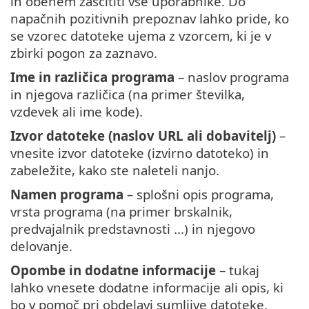
in obenem zaščititi vse uporabnike. Do
napačnih pozitivnih prepoznav lahko pride, ko
se vzorec datoteke ujema z vzorcem, ki je v
zbirki pogon za zaznavo.
Ime in različica programa
– naslov programa
in njegova različica (na primer številka,
vzdevek ali ime kode).
Izvor datoteke (naslov URL ali dobavitelj)
–
vnesite izvor datoteke (izvirno datoteko) in
zabeležite, kako ste naleteli nanjo.
Namen programa
– splošni opis programa,
vrsta programa (na primer brskalnik,
predvajalnik predstavnosti ...) in njegovo
delovanje.
Opombe in dodatne informacije
– tukaj
lahko vnesete dodatne informacije ali opis, ki
bo v pomoč pri obdelavi sumljive datoteke.