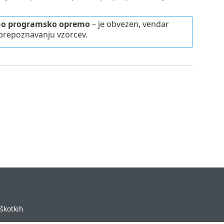
rno programsko opremo
– je obvezen, vendar
 prepoznavanju vzorcev.
iškotkih