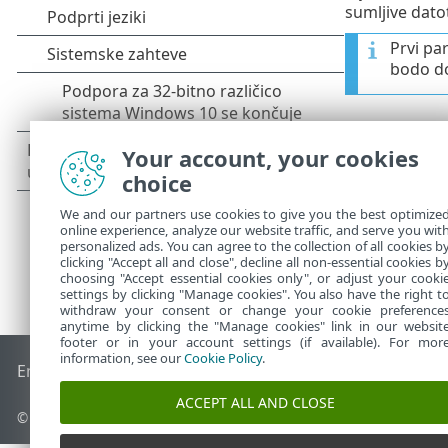
sumljive dato
Prvi pa
bodo do
Your account, your cookies
choice
We and our partners use cookies to give you the best optimize
online experience, analyze our website traffic, and serve you wit
personalized ads. You can agree to the collection of all cookies b
clicking "Accept all and close", decline all non-essential cookies b
choosing "Accept essential cookies only", or adjust your cooki
settings by clicking "Manage cookies". You also have the right t
withdraw your consent or change your cookie preference
anytime by clicking the "Manage cookies" link in our websit
footer or in your account settings (if available). For mor
information, see our
Cookie Policy
.
End of Life
Zbirka znanja družbe ESET
Forum družbe ESET
ACCEPT ALL AND CLOSE
© 1992 - 2026 ESET, spol. s r. o. – Vse pravice pridržane.