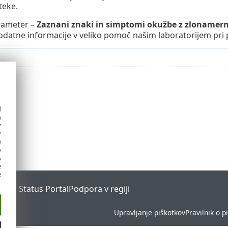
teke.
rameter –
Zaznani znaki in simptomi okužbe z zloname
datne informacije v veliko pomoč našim laboratorijem pri
d
h
y
y
e
o
s
e
e
ESET Status Portal
Podpora v regiji
Upravljanje piškotkov
Pravilnik o p