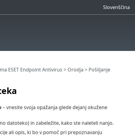
Slovenščina
a ESET Endpoint Antivirus
>
Orodja
>
Pošiljanje
oteka
o
– vnesite svoja opažanja glede dejanj okužene
rno datoteko) in zabeležite, kako ste naleteli nanjo.
ije ali opis, ki bo v pomoč pri prepoznavanju