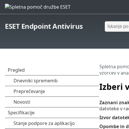
ESET Endpoint Antivirus
Spletna pomo
vzorcev v ana
Izberi 
Zaznani zna
datoteke v ra
Izvor datotek
Opombe in d