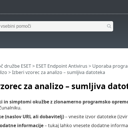
č družbe ESET
>
ESET Endpoint Antivirus
>
Uporaba program
lizo
> Izberi vzorec za analizo – sumljiva datoteka
vzorec za analizo – sumljiva dat
ki in simptomi okužbe z zlonamerno programsko oprem
čunalniku.
e (naslov URL ali dobavitelj)
– vnesite izvor datoteke (izvi
odatne informacije
– tukaj lahko vnesete dodatne informac