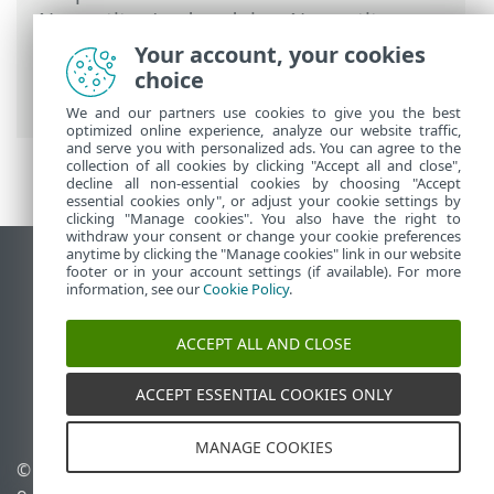
Namestitev/nadgradnja
>
Namestitev z
orodjem ESET AV Remover
>
Your account, your cookies
Odstranjevanje programa z orodjem ESET
choice
AV Remover se je končalo z napako
We and our partners use cookies to give you the best
optimized online experience, analyze our website traffic,
and serve you with personalized ads. You can agree to the
collection of all cookies by clicking "Accept all and close",
decline all non-essential cookies by choosing "Accept
essential cookies only", or adjust your cookie settings by
clicking "Manage cookies". You also have the right to
withdraw your consent or change your cookie preferences
anytime by clicking the "Manage cookies" link in our website
Prikaz mesta na namizju
footer or in your account settings (if available). For more
information, see our
Cookie Policy
.
End of Life
Zbirka znanja družbe ESET
ACCEPT ALL AND CLOSE
Forum družbe ESET
ESET Status Portal
ACCEPT ESSENTIAL COOKIES ONLY
Podpora v regiji
MANAGE COOKIES
© 1992 - 2026 ESET, spol. s r.
Upravljanje piškotkov