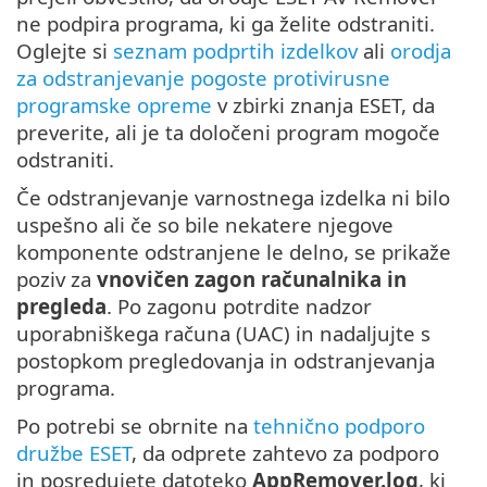
ne podpira programa, ki ga želite odstraniti.
Oglejte si
seznam podprtih izdelkov
ali
orodja
za odstranjevanje pogoste protivirusne
programske opreme
v zbirki znanja ESET, da
preverite, ali je ta določeni program mogoče
odstraniti.
Če odstranjevanje varnostnega izdelka ni bilo
uspešno ali če so bile nekatere njegove
komponente odstranjene le delno, se prikaže
poziv za
vnovičen zagon računalnika in
pregleda
. Po zagonu potrdite nadzor
uporabniškega računa (UAC) in nadaljujte s
postopkom pregledovanja in odstranjevanja
programa.
Po potrebi se obrnite na
tehnično podporo
družbe ESET
, da odprete zahtevo za podporo
in posredujete datoteko
AppRemover.log
, ki