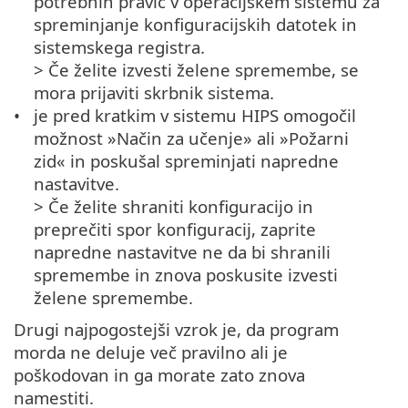
potrebnih pravic v operacijskem sistemu za
spreminjanje konfiguracijskih datotek in
sistemskega registra.
> Če želite izvesti želene spremembe, se
mora prijaviti skrbnik sistema.
je pred kratkim v sistemu HIPS omogočil
možnost »Način za učenje» ali »Požarni
zid« in poskušal spreminjati napredne
nastavitve.
> Če želite shraniti konfiguracijo in
preprečiti spor konfiguracij, zaprite
napredne nastavitve ne da bi shranili
spremembe in znova poskusite izvesti
želene spremembe.
Drugi najpogostejši vzrok je, da program
morda ne deluje več pravilno ali je
poškodovan in ga morate zato znova
namestiti.