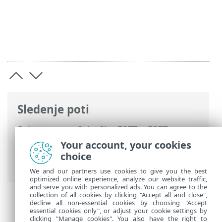
Sledenje poti
Spletna pomoč družbe ESET
>
ESET
Endpoint Antivirus
>
Napredne nastavitve
Your account, your cookies
> Ponastavitev naprednih nastavitev >
choice
Napaka pri shranjevanju konfiguracije
We and our partners use cookies to give you the best
optimized online experience, analyze our website traffic,
and serve you with personalized ads. You can agree to the
collection of all cookies by clicking "Accept all and close",
decline all non-essential cookies by choosing "Accept
essential cookies only", or adjust your cookie settings by
clicking "Manage cookies". You also have the right to