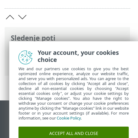
Sledenje poti
Spletna pomoč družbe ESET
>
ESET
Your account, your cookies
Endpoint Antivirus
>
Pogosta vprašanja
>
choice
Konfiguriranje zrcalnega strežnika
We and our partners use cookies to give you the best
optimized online experience, analyze our website traffic,
and serve you with personalized ads. You can agree to the
collection of all cookies by clicking "Accept all and close",
decline all non-essential cookies by choosing "Accept
essential cookies only", or adjust your cookie settings by
clicking "Manage cookies". You also have the right to
withdraw your consent or change your cookie preferences
anytime by clicking the "Manage cookies" link in our website
Prikaz mesta na namizju
footer or in your account settings (if available). For more
information, see our
Cookie Policy
.
End of Life
Zbirka znanja družbe ESET
ACCEPT ALL AND CLOSE
Forum družbe ESET