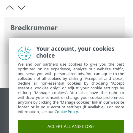
Brødkrummer
ESET-onlinehjælp
>
ESET Endpoint
Antivirus
>
Avanceret opsætning
>
Your account, your cookies
Fjernovervågning og -administration
choice
We and our partners use cookies to give you the best
optimized online experience, analyze our website traffic,
and serve you with personalized ads. You can agree to the
collection of all cookies by clicking "Accept all and close",
decline all non-essential cookies by choosing "Accept
essential cookies only", or adjust your cookie settings by
clicking "Manage cookies". You also have the right to
withdraw your consent or change your cookie preferences
Vis computerwebsted
anytime by clicking the "Manage cookies" link in our website
footer or in your account settings (if available). For more
End of Life
information, see our
Cookie Policy
.
ESET-vidensbase
ESET-forum
ACCEPT ALL AND CLOSE
ESET Status Portal