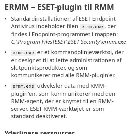
ERMM – ESET-plugin til RMM
Standardinstallationen af ESET Endpoint
Antivirus indeholder filen
, der
ermm.exe
findes i Endpoint-programmet i mappen:
C:\Program Files\ESET\ESET Security\ermm.exe
er et kommandolinjeværktøj, der
ermm.exe
er designet til at lette administrationen af
slutpunktsprodukter, og som
kommunikerer med alle RMM-plugin'er.
udveksler data med RMM-
ermm.exe
plugin'en, som kommunikerer med den
RMM-agent, der er knyttet til en RMM-
server. ESET RMM-værktøjet er som
standard deaktiveret.
Yderligere ressourcer