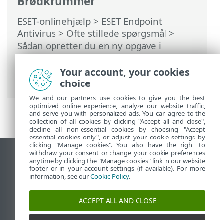
Brødkrummer
ESET-onlinehjælp
>
ESET Endpoint
Antivirus
>
Ofte stillede spørgsmål
>
Sådan opretter du en ny opgave i
planlægningsværktøjet
> Sådan
planlægger du en ugentlig
Your account, your cookies
computerscanning
choice
We and our partners use cookies to give you the best
optimized online experience, analyze our website traffic,
and serve you with personalized ads. You can agree to the
collection of all cookies by clicking "Accept all and close",
decline all non-essential cookies by choosing "Accept
essential cookies only", or adjust your cookie settings by
clicking "Manage cookies". You also have the right to
withdraw your consent or change your cookie preferences
Vis computerwebsted
anytime by clicking the "Manage cookies" link in our website
footer or in your account settings (if available). For more
End of Life
information, see our
Cookie Policy
.
ESET-vidensbase
ESET-forum
ACCEPT ALL AND CLOSE
ESET Status Portal
Regional support