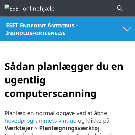
ESET Endpoint Antivirus –
Indholdsfortegnelse
Sådan planlægger du en
ugentlig
computerscanning
Planlæg en normal opgave ved at åbne
hovedprogrammets vindue
og klikke på
Værktøjer
>
Planlægningsværktøj
.