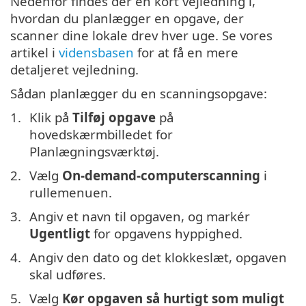
Nedenfor findes der en kort vejledning i,
hvordan du planlægger en opgave, der
scanner dine lokale drev hver uge. Se vores
artikel i
vidensbasen
for at få en mere
detaljeret vejledning.
Sådan planlægger du en scanningsopgave:
Klik på
Tilføj opgave
på
hovedskærmbilledet for
Planlægningsværktøj.
Vælg
On-demand-computerscanning
i
rullemenuen.
Angiv et navn til opgaven, og markér
Ugentligt
for opgavens hyppighed.
Angiv den dato og det klokkeslæt, opgaven
skal udføres.
Vælg
Kør opgaven så hurtigt som muligt