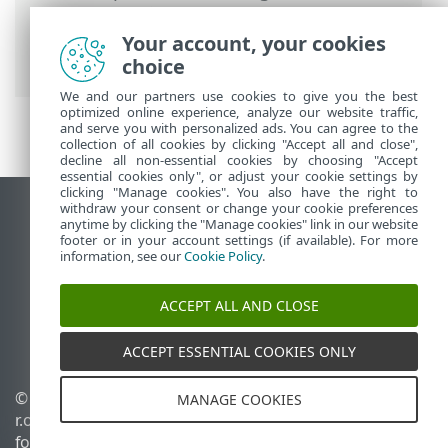
On-Prem
> Sådan anvender du en
anbefalet politik til ESET Endpoint
Your account, your cookies
Antivirus
choice
We and our partners use cookies to give you the best
optimized online experience, analyze our website traffic,
and serve you with personalized ads. You can agree to the
collection of all cookies by clicking "Accept all and close",
decline all non-essential cookies by choosing "Accept
essential cookies only", or adjust your cookie settings by
clicking "Manage cookies". You also have the right to
withdraw your consent or change your cookie preferences
Vis computerwebsted
anytime by clicking the "Manage cookies" link in our website
footer or in your account settings (if available). For more
End of Life
information, see our
Cookie Policy
.
ESET-vidensbase
ESET-forum
ACCEPT ALL AND CLOSE
ESET Status Portal
Regional support
ACCEPT ESSENTIAL COOKIES ONLY
© 1992 - 2026 ESET, spol. s
Administrer cookies
MANAGE COOKIES
r.o. – Alle rettigheder
Cookiepolitik
forbeholdes.