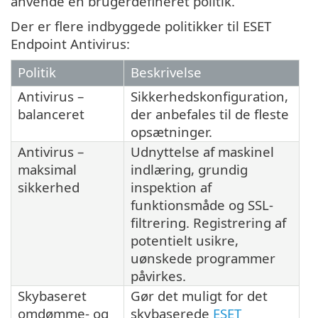
anvende en brugerdefineret politik.
Der er flere indbyggede politikker til ESET
Endpoint Antivirus:
Politik
Beskrivelse
Antivirus –
Sikkerhedskonfiguration,
balanceret
der anbefales til de fleste
opsætninger.
Antivirus –
Udnyttelse af maskinel
maksimal
indlæring, grundig
sikkerhed
inspektion af
funktionsmåde og SSL-
filtrering. Registrering af
potentielt usikre,
uønskede programmer
påvirkes.
Skybaseret
Gør det muligt for det
omdømme- og
skybaserede
ESET