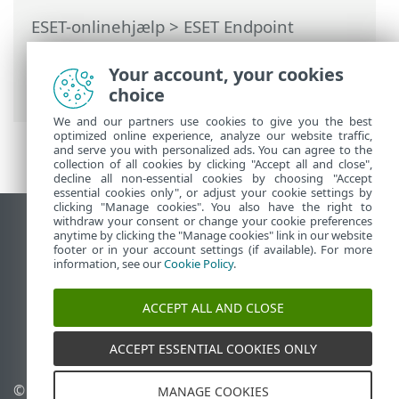
ESET-onlinehjælp
>
ESET Endpoint
Antivirus
>
Dokumentation til
slutpunkter, der fjernadministreres
>
Your account, your cookies
Hvad er politikker
> Sådan fungerer flag
choice
We and our partners use cookies to give you the best
optimized online experience, analyze our website traffic,
and serve you with personalized ads. You can agree to the
collection of all cookies by clicking "Accept all and close",
decline all non-essential cookies by choosing "Accept
essential cookies only", or adjust your cookie settings by
clicking "Manage cookies". You also have the right to
withdraw your consent or change your cookie preferences
Vis computerwebsted
anytime by clicking the "Manage cookies" link in our website
footer or in your account settings (if available). For more
End of Life
information, see our
Cookie Policy
.
ESET-vidensbase
ESET-forum
ACCEPT ALL AND CLOSE
ESET Status Portal
Regional support
ACCEPT ESSENTIAL COOKIES ONLY
© 1992 - 2026 ESET, spol. s
Administrer cookies
MANAGE COOKIES