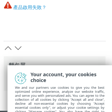
產品啟用失敗？
麵包屑
Your account, your cookies
ESET 線上說明
>
ESET Endpoint Antivirus
>
choice
啟動 ESET Endpoint Antivirus
We and our partners use cookies to give you the best
optimized online experience, analyze our website traffic,
and serve you with personalized ads. You can agree to the
collection of all cookies by clicking "Accept all and close",
decline all non-essential cookies by choosing "Accept
essential cookies only", or adjust your cookie settings by
clicking "Manage cookies". You also have the right to