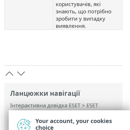
користувачів, які
знають, що потрібно
зробити у випадку
виявлення.
Ланцюжки навігації
Інтерактивна довідка ESET
>
ESET
Endpoint Antivirus
>
Додаткові
параметри
>
Модулі захисту
>
Your account, your cookies
ThreatSense
> Рівні очистки
choice