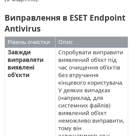
Виправлення в ESET Endpoint
Antivirus
Рівень очистки
Опис
Завжди
Спробувати виправити
виправляти
виявлений об’єкт під
виявлені
час очищення об’єктів
об’єкти
без втручання
кінцевого користувача.
У деяких випадках
(наприклад, для
системних файлів)
виявлений об’єкт
неможливо виправити,
тому він
залишатиметься у