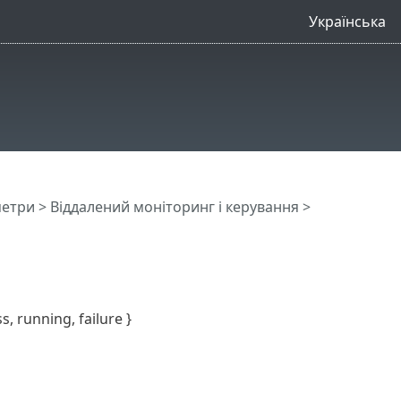
Українська
метри
>
Віддалений моніторинг і керування
>
s, running, failure }