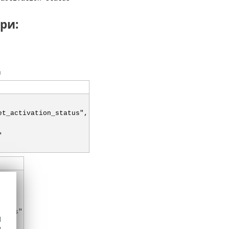
ри:
д
et_activation_status",
"
ccess"
d
h