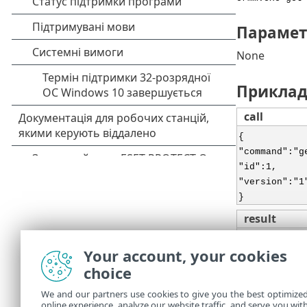
Парамет
None
Прикла
call
{
"command":"g
"id":1,
"version":"1
}
result
{
Your account, your cookies
"id":1,
choice
"result":{
"status":"su
We and our partners use cookies to give you the best optimize
},
online experience, analyze our website traffic, and serve you wit