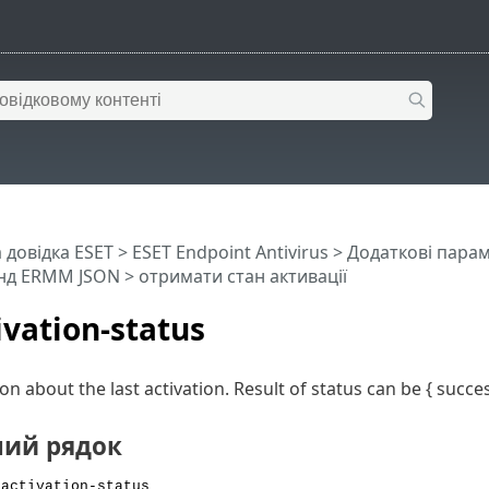
 довідка ESET
>
ESET Endpoint Antivirus
>
Додаткові пара
нд ERMM JSON
> отримати стан активації
ivation-status
n about the last activation. Result of status can be { succes
ий рядок
 activation-status