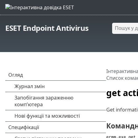
ESET Endpoint Antivirus
Інтерактивна
Список кома
get act
Get informatio
Командн
ermm.exe get