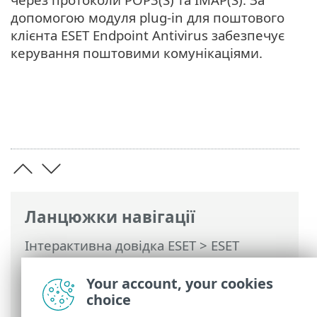
допомогою модуля plug-in для поштового
клієнта ESET Endpoint Antivirus забезпечує
керування поштовими комунікаціями.
Ланцюжки навігації
Інтерактивна довідка ESET
>
ESET
Endpoint Antivirus
>
З використанням
ESET Endpoint Antivirus
>
Параметри
>
Your account, your cookies
Інтернет і електронна пошта
choice