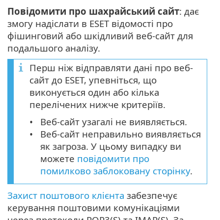
Повідомити про шахрайський сайт
: дає
змогу надіслати в ESET відомості про
фішинговий або шкідливий веб-сайт для
подальшого аналізу.
Перш ніж відправляти дані про веб-
сайт до ESET, упевніться, що
виконується один або кілька
перелічених нижче критеріїв.
Веб-сайт узагалі не виявляється.
Веб-сайт неправильно виявляється
як загроза. У цьому випадку ви
можете
повідомити про
помилково заблоковану сторінку
.
Захист поштового клієнта
забезпечує
керування поштовими комунікаціями
через протоколи POP3(S) та IMAP(S). За