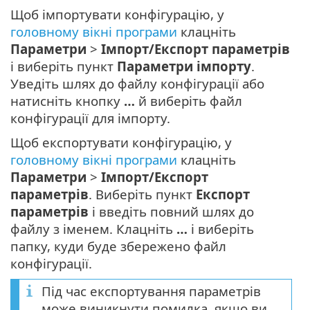
Щоб імпортувати конфігурацію, у
головному вікні програми
клацніть
Параметри
>
Імпорт/Експорт параметрів
і виберіть пункт
Параметри імпорту
.
Уведіть шлях до файлу конфігурації або
натисніть кнопку
…
й виберіть файл
конфігурації для імпорту.
Щоб експортувати конфігурацію, у
головному вікні програми
клацніть
Параметри
>
Імпорт/Експорт
параметрів
. Виберіть пункт
Експорт
параметрів
і введіть повний шлях до
файлу з іменем. Клацніть
…
і виберіть
папку, куди буде збережено файл
конфігурації.
Під час експортування параметрів
може виникнути помилка, якщо ви