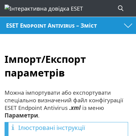
ESET Endpoint Antivirus – Зміст
Імпорт/Експорт
параметрів
Можна імпортувати або експортувати
спеціально визначений файл конфігурації
ESET Endpoint Antivirus
.xml
із меню
Параметри
.
Ілюстровані інструкції