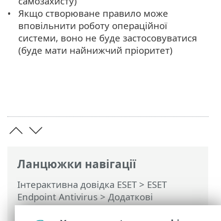
самозахисту)
Якщо створюване правило може
вповільнити роботу операційної
системи, воно не буде застосовуватися
(буде мати найнижчий пріоритет)
Ланцюжки навігації
Інтерактивна довідка ESET
>
ESET
Endpoint Antivirus
>
Додаткові
параметри
>
Модулі захисту
>
HIPS –