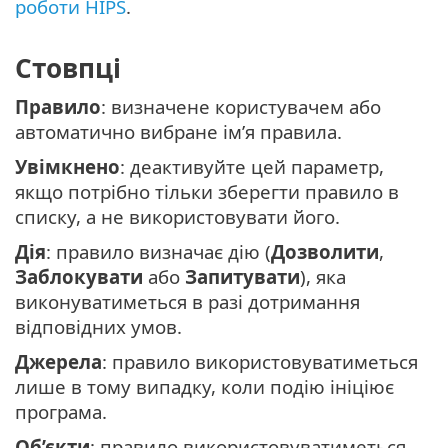
роботи HIPS
.
Стовпці
Правило
: визначене користувачем або
автоматично вибране ім’я правила.
Увімкнено
: деактивуйте цей параметр,
якщо потрібно тільки зберегти правило в
списку, а не використовувати його.
Дія
: правило визначає дію (
Дозволити
,
Заблокувати
або
Запитувати
), яка
виконуватиметься в разі дотримання
відповідних умов.
Джерела
: правило використовуватиметься
лише в тому випадку, коли подію ініціює
програма.
Об’єкти
: правило використовуватиметься