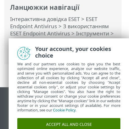
Ланцюжки навігації
Інтерактивна довідка ESET
>
ESET
Endpoint Antivirus
>
З використанням
ESET Endpoint Antivirus
>
Інструменти
>
Планувальник
> Діалогові вікна:
розклад > Відомості про завдання:
Your account, your cookies
запуск програми
choice
We and our partners use cookies to give you the best
optimized online experience, analyze our website traffic,
and serve you with personalized ads. You can agree to the
collection of all cookies by clicking "Accept all and close",
decline all non-essential cookies by choosing "Accept
essential cookies only", or adjust your cookie settings by
clicking "Manage cookies". You also have the right to
withdraw your consent or change your cookie preferences
Переглянути повну версію
anytime by clicking the "Manage cookies" link in our website
footer or in your account settings (if available). For more
End of Life
information, see our
Cookie Policy
.
База знань ESET
Форум ESET
ACCEPT ALL AND CLOSE
ESET Status Portal