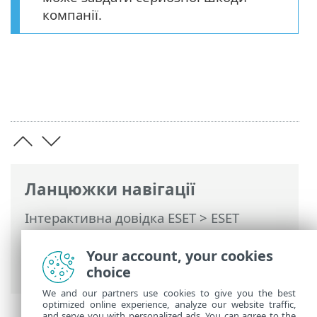
компанії.
Ланцюжки навігації
Інтерактивна довідка ESET
>
ESET
Endpoint Antivirus
>
Додаткові
параметри
>
Оновлення
> Оновлення
Your account, your cookies
компонентів програми
choice
We and our partners use cookies to give you the best
optimized online experience, analyze our website traffic,
and serve you with personalized ads. You can agree to the