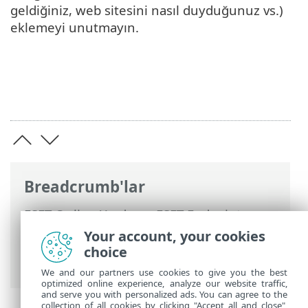
geldiğiniz, web sitesini nasıl duyduğunuz vs.)
eklemeyi unutmayın.
Breadcrumb'lar
ESET Online Yardım
>
ESET Endpoint
Antivirus
>
ESET Endpoint Antivirus
Your account, your cookies
kullanarak
>
Ayarlar
>
Web ve e-posta
>
choice
Kimlik Avı koruması
We and our partners use cookies to give you the best
optimized online experience, analyze our website traffic,
and serve you with personalized ads. You can agree to the
collection of all cookies by clicking "Accept all and close",