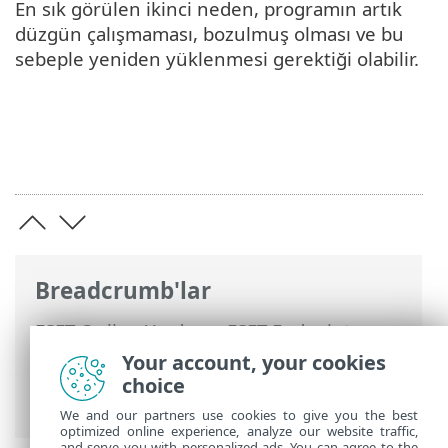
En sık görülen ikinci neden, programın artık
düzgün çalışmaması, bozulmuş olması ve bu
sebeple yeniden yüklenmesi gerektiği olabilir.
Breadcrumb'lar
ESET Online Yardım
>
ESET Endpoint
Antivirus
>
Gelişmiş ayarlar
> Gelişmiş
Your account, your cookies
ayarlar'daki ayarları geri döndürme >
choice
Yapılandırma kaydedilirken hata oluştu
We and our partners use cookies to give you the best
optimized online experience, analyze our website traffic,
and serve you with personalized ads. You can agree to the