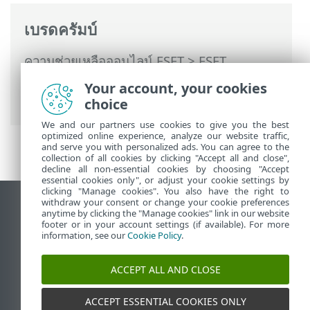
เบรดครัมบ์
ความช่วยเหลือออนไลน์ ESET
>
ESET
Endpoint Antivirus
>
การตั้งค่าขั้นสูง
>
การ
Your account, your cookies
ป้องกัน
>
ThreatSense
> ระดับการกำจัด
choice
We and our partners use cookies to give you the best
optimized online experience, analyze our website traffic,
and serve you with personalized ads. You can agree to the
collection of all cookies by clicking "Accept all and close",
decline all non-essential cookies by choosing "Accept
essential cookies only", or adjust your cookie settings by
clicking "Manage cookies". You also have the right to
withdraw your consent or change your cookie preferences
ดูไซต์เดสก์ท็อป
anytime by clicking the "Manage cookies" link in our website
footer or in your account settings (if available). For more
End of Life
information, see our
Cookie Policy
.
ฐานความรู้ของ ESET
ฟอรัมของ ESET
ACCEPT ALL AND CLOSE
ESET Status Portal
ACCEPT ESSENTIAL COOKIES ONLY
ฝ่ายสนับสนุนประจำภูมิภาค