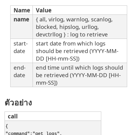
Name
Value
name
{ all, virlog, warnlog, scanlog,
blocked, hipslog, urllog,
devctrllog } : log to retrieve
start-
start date from which logs
date
should be retrieved (YYYY-MM-
DD [HH-mm-SS])
end-
end time until which logs should
date
be retrieved (YYYY-MM-DD [HH-
mm-SS])
ตัวอย่าง
call
{
"command":"get_logs",