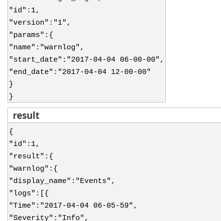
"id":1,
"version":"1",
"params":{
"name":"warnlog",
"start_date":"2017-04-04 06-00-00",
"end_date":"2017-04-04 12-00-00"
}
}
result
{
"id":1,
"result":{
"warnlog":{
"display_name":"Events",
"logs":[{
"Time":"2017-04-04 06-05-59",
"Severity":"Info",