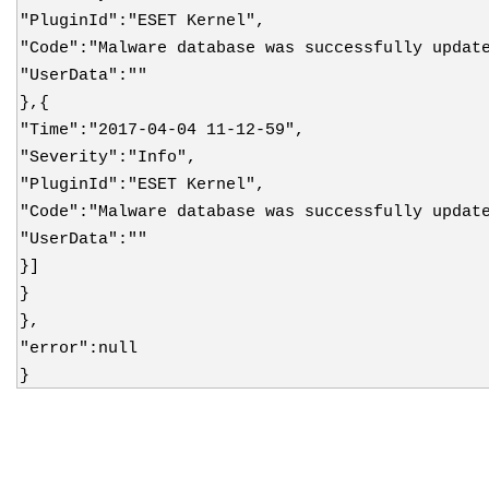
"PluginId":"ESET Kernel",
"Code":"Malware database was successfully updat
"UserData":""
},{
"Time":"2017-04-04 11-12-59",
"Severity":"Info",
"PluginId":"ESET Kernel",
"Code":"Malware database was successfully updat
"UserData":""
}]
}
},
"error":null
}